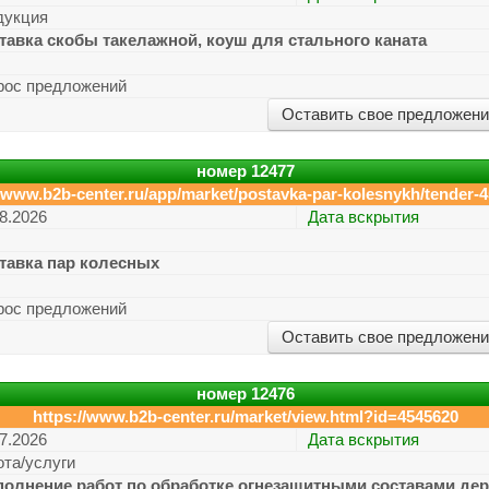
дукция
тавка скобы такелажной, коуш для стального каната
рос предложений
Оставить свое предложен
номер
12477
//www.b2b-center.ru/app/market/postavka-par-kolesnykh/tender-4
8.2026
Дата вскрытия
тавка пар колесных
рос предложений
Оставить свое предложен
номер
12476
https://www.b2b-center.ru/market/view.html?id=4545620
7.2026
Дата вскрытия
ота/услуги
олнение работ по обработке огнезащитными составами де