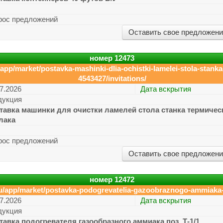
рос предложений
Оставить свое предложен
номер
12473
app/market/postavka-mashinki-dlia-ochistki-lamelei-stola-stanka
4543427/invitations/
7.2026
Дата вскрытия
дукция
тавка машинки для очистки ламелей стола станка термическ
лака
рос предложений
Оставить свое предложен
номер
12472
ru/app/market/postavka-podogrevatelia-gazoobraznogo-ammiaka-p
7.2026
Дата вскрытия
дукция
тавка подогревателя газообразного аммиака поз. Т-1/1