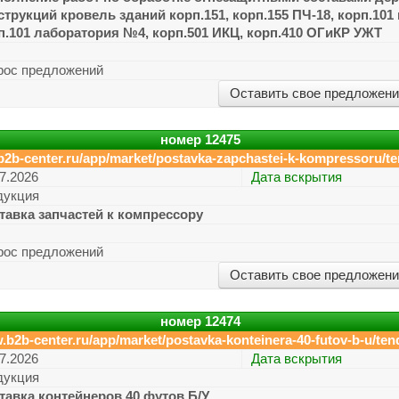
струкций кровель зданий корп.151, корп.155 ПЧ-18, корп.101
п.101 лаборатория №4, корп.501 ИКЦ, корп.410 ОГиКР УЖТ
рос предложений
Оставить свое предложен
номер
12475
b2b-center.ru/app/market/postavka-zapchastei-k-kompressoru/te
7.2026
Дата вскрытия
дукция
тавка запчастей к компрессору
рос предложений
Оставить свое предложен
номер
12474
.b2b-center.ru/app/market/postavka-konteinera-40-futov-b-u/ten
7.2026
Дата вскрытия
дукция
тавка контейнеров 40 футов Б/У