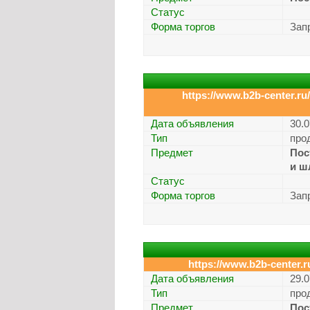
Статус
Форма торгов
Зап
https://www.b2b-center.ru/
Дата объявления
30.0
Тип
про
Предмет
Пос
и ш
Статус
Форма торгов
Зап
https://www.b2b-center.
Дата объявления
29.0
Тип
про
Предмет
Пос