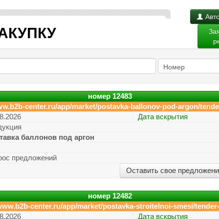
Авто
АКУПКУ
За
р
номер
12483
ww.b2b-center.ru/app/market/postavka-ballonov-pod-argon/tende
8.2026
Дата вскрытия
дукция
тавка баллонов под аргон
рос предложений
Оставить свое предложен
номер
12482
www.b2b-center.ru/app/market/postavka-stroitelnoi-smesi/tender
8.2026
Дата вскрытия