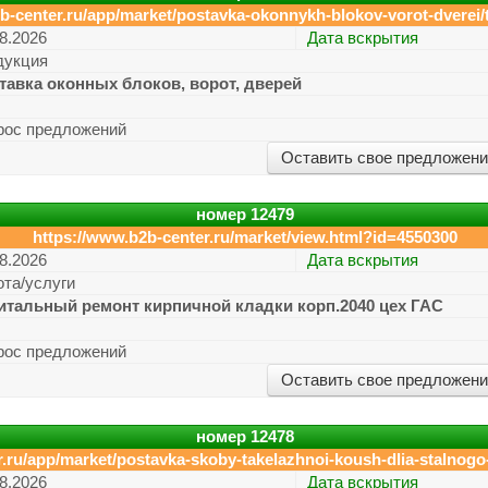
b-center.ru/app/market/postavka-okonnykh-blokov-vorot-dverei/
8.2026
Дата вскрытия
дукция
тавка оконных блоков, ворот, дверей
рос предложений
Оставить свое предложен
номер
12479
https://www.b2b-center.ru/market/view.html?id=4550300
8.2026
Дата вскрытия
ота/услуги
итальный ремонт кирпичной кладки корп.2040 цех ГАС
рос предложений
Оставить свое предложен
номер
12478
.ru/app/market/postavka-skoby-takelazhnoi-koush-dlia-stalnogo
8.2026
Дата вскрытия