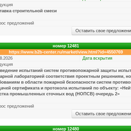
дукция
тавка строительной смеси
рос предложений
Оставить свое предложен
номер
12481
https://www.b2b-center.ru/market/view.html?id=4550769
8.2026
Дата вскрытия
дукция
ведение испытаний систем противопожарной защиты испы
арной лабораторией соответствия проектным решениям, 
бованиям в области пожарной безопасности систем против
ачей сертификата и протокола испытаний по объекту: «Ней
стка промышленных сточных вод (НОПСВ) очередь 2»
рос предложений
Оставить свое предложен
номер
12480