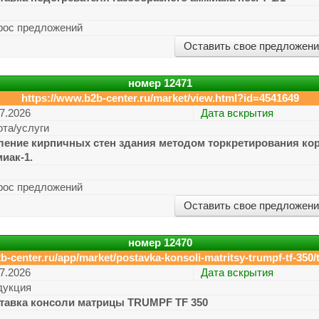
рос предложений
Оставить свое предложен
номер
12471
https://www.b2b-center.ru/market/view.html?id=4541649
7.2026
Дата вскрытия
ота/услуги
ление кирпичных стен здания методом торкретирования кор
иак-1.
рос предложений
Оставить свое предложен
номер
12470
b-center.ru/app/market/postavka-konsoli-matritsy-trumpf-tf-350/
7.2026
Дата вскрытия
дукция
тавка консоли матрицы TRUMPF TF 350