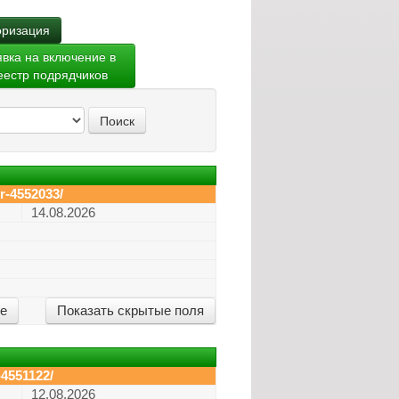
ризация
явка на включение в
еестр подрядчиков
Поиск
r-4552033/
14.08.2026
ие
Показать скрытые поля
-4551122/
12.08.2026