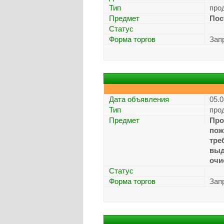
Тип
про
Предмет
Пос
Статус
Форма торгов
Зап
Дата объявления
05.0
Тип
про
Предмет
Про
пож
тре
выд
очи
Статус
Форма торгов
Зап