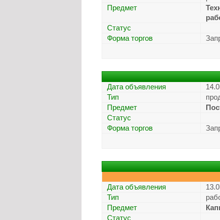
Предмет
Тех
раб
Статус
Форма торгов
Зап
Дата объявления
14.0
Тип
про
Предмет
Пос
Статус
Форма торгов
Зап
Дата объявления
13.0
Тип
раб
Предмет
Кап
Статус