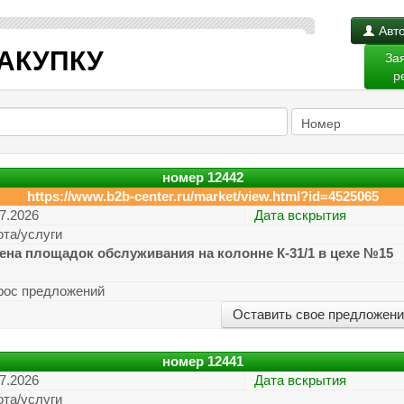
Авто
АКУПКУ
За
р
номер
12442
https://www.b2b-center.ru/market/view.html?id=4525065
7.2026
Дата вскрытия
ота/услуги
ена площадок обслуживания на колонне К-31/1 в цехе №15
рос предложений
Оставить свое предложен
номер
12441
7.2026
Дата вскрытия
ота/услуги