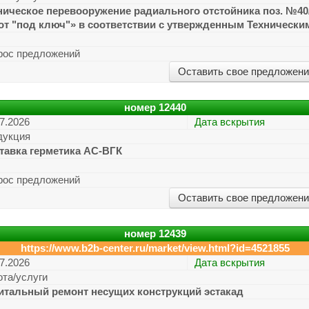
ническое перевооружение радиального отстойника поз. №40
от "под ключ"» в соответствии с утвержденным Технически
рос предложений
Оставить свое предложен
номер
12440
7.2026
Дата вскрытия
дукция
тавка герметика АС-ВГК
рос предложений
Оставить свое предложен
номер
12439
https://www.b2b-center.ru/market/view.html?id=4521855
7.2026
Дата вскрытия
ота/услуги
итальный ремонт несущих конструкций эстакад