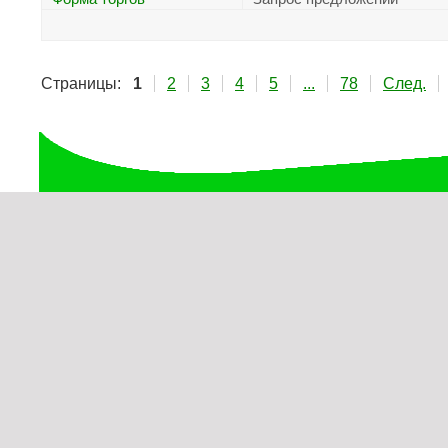
Страницы:
1
2
3
4
5
...
78
След.